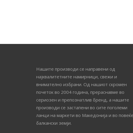
Нашите производи се направени од
најквалитетните намирници, свежи и
внимателно избрани. Од нашиот скромен
почеток во 2004 година, прераснавме во
сериозен и препознатлив бренд, а нашите
производи се застапени во сите поголеми
ланци на маркети во Македонија и во повеќ
балкански земји.