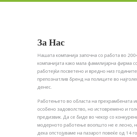
За Нас
Нашата компанија започна со работа во 2004
компанијата како мала фамилијарна фирма с
работејќи посветено и вредно низ годините
препознатлив бренд на полиците во најгол
денес.
Нашите производи се направени од
Работењето во областа на прехрамбената и
најквалитетните намирници, свежи и
особено задоволство, но истовремено и гол
внимателно избрани. Од нашиот скромен
предизвик. Да се биде во чекор со конкуренц
почеток во 2004 година, прераснавме во
модерното работење воопшто не е лесно, но
сериозен и препознатлив бренд, а нашите
дека опстојуваме на пазарот повеќе од 14 г