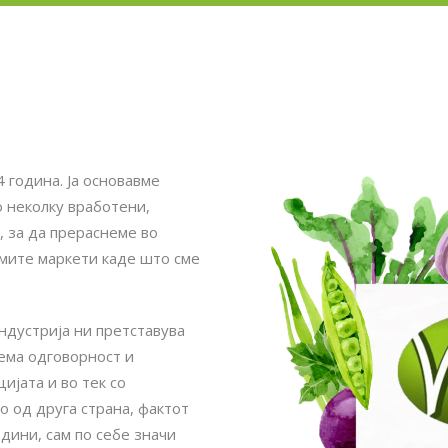
 година. Ја основавме
о неколку вработени,
, за да прераснеме во
емите маркети каде што сме
ндустрија ни претставува
ема одговорност и
ијата и во тек со
 од друга страна, фактот
одини, сам по себе значи