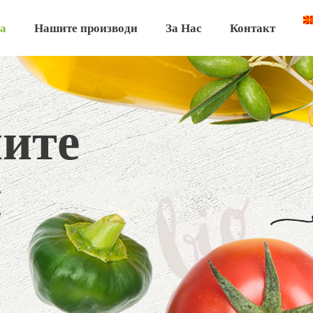
а
Нашите производи
За Нас
Контакт
ните
и