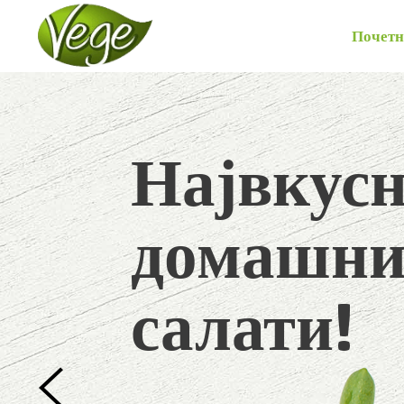
Почетн
Највкус
домашн
салати!